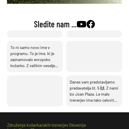
Sledite nam ...
To ni samo novo ime v
programu. To je ime, ki je
zaznamovalo evropsko
košarko. Z velikim veseljem
razkrivamo novega
predavatelja na letošnji
Danes vam predstavljamo
članski kliniki — z nami bo
predavatelja št. 5 🙌. Z nami
Ettore Messina. Trener s
bo Joan Plaza. Le malo
štirimi naslovi EuroLeague
trenerjev ima tako celovit
in eno najbolj spoštovanih
pogled na evropsko
imen evropske košarke je
košarko. Plaza je bil del
svojo izjemno kariero
naše klinike že leta 2023, ko
zgradil na najvišji ravni igre.
je svoje znanje in izkušnje
Združenje košarkarskih trenerjev Slovenije
Poznan je po vodstvenih